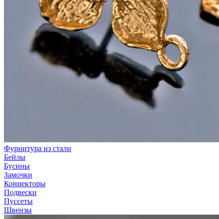
Фурнитура из стали
Бейлы
Бусины
Замочки
Коннекторы
Подвески
Пуссеты
Швензы