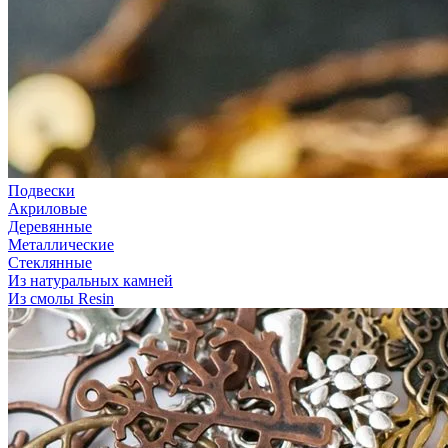
Подвески
Акриловые
Деревянные
Металлические
Стеклянные
Из натуральных камней
Из смолы Resin