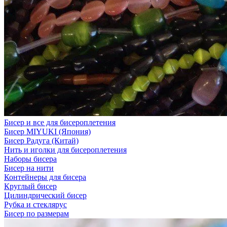
Бисер и все для бисероплетения
Бисер MIYUKI (Япония)
Бисер Радуга (Китай)
Нить и иголки для бисероплетения
Наборы бисера
Бисер на нити
Контейнеры для бисера
Круглый бисер
Цилиндрический бисер
Рубка и стеклярус
Бисер по размерам