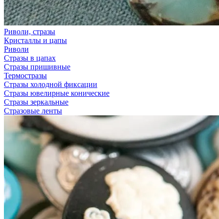
Риволи, стразы
Кристаллы и цапы
Риволи
Стразы в цапах
Стразы пришивные
Термостразы
Стразы холодной фиксации
Стразы ювелирные конические
Стразы зеркальные
Стразовые ленты