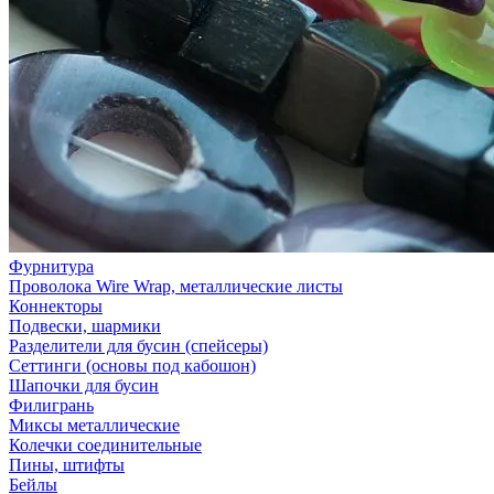
Фурнитура
Проволока Wire Wrap, металлические листы
Коннекторы
Подвески, шармики
Разделители для бусин (спейсеры)
Сеттинги (основы под кабошон)
Шапочки для бусин
Филигрань
Миксы металлические
Колечки соединительные
Пины, штифты
Бейлы