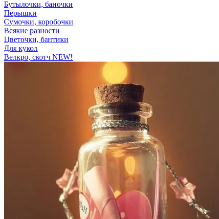
Бутылочки, баночки
Перышки
Сумочки, коробочки
Всякие разности
Цветочки, бантики
Для кукол
Велкро, скотч NEW!