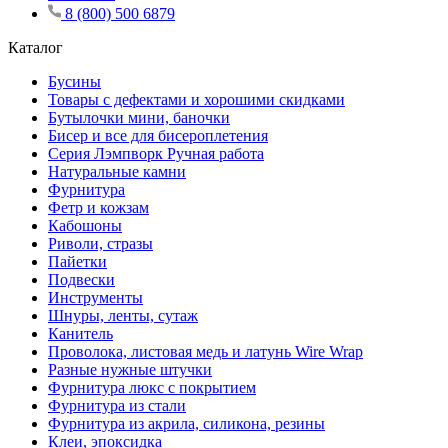
8 (800) 500 6879
Каталог
Бусины
Товары с дефектами и хорошими скидками
Бутылочки мини, баночки
Бисер и все для бисероплетения
Серия Лэмпворк Ручная работа
Натуральные камни
Фурнитура
Фетр и кожзам
Кабошоны
Риволи, стразы
Пайетки
Подвески
Инструменты
Шнуры, ленты, сутаж
Канитель
Проволока, листовая медь и латунь Wire Wrap
Разные нужные штучки
Фурнитура люкс с покрытием
Фурнитура из стали
Фурнитура из акрила, силикона, резины
Клеи, эпоксидка