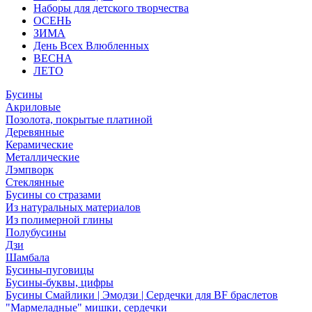
Наборы для детского творчества
ОСЕНЬ
ЗИМА
День Всех Влюбленных
ВЕСНА
ЛЕТО
Бусины
Акриловые
Позолота, покрытые платиной
Деревянные
Керамические
Металлические
Лэмпворк
Стеклянные
Бусины со стразами
Из натуральных материалов
Из полимерной глины
Полубусины
Дзи
Шамбала
Бусины-пуговицы
Бусины-буквы, цифры
Бусины Смайлики | Эмодзи | Сердечки для BF браслетов
"Мармеладные" мишки, сердечки