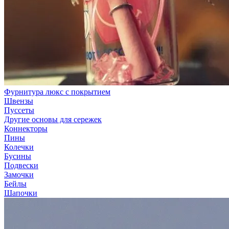
Фурнитура люкс с покрытием
Швензы
Пуссеты
Другие основы для сережек
Коннекторы
Пины
Колечки
Бусины
Подвески
Замочки
Бейлы
Шапочки